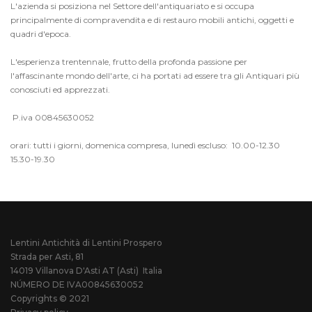
L'azienda si posiziona nel Settore dell'antiquariato e si occupa
principalmente di compravendita e di restauro mobili antichi, oggetti e
quadri d'epoca.
L'esperienza trentennale, frutto della profonda passione per
l'affascinante mondo dell'arte, ci ha portati ad essere tra gli Antiquari più
conosciuti ed apprezzati.
P.iva 00845630052
orari: tutti i giorni, domenica compresa, lunedì escluso: 10.00-12.30
15.30-19.30
Lentini Antichità di Lentini Prospero
Strada per Asti, 81
14019 Villanova D'Asti AT (Asti) Italia
NÚMERO DE IVA00845630052
Copyrights © 2021